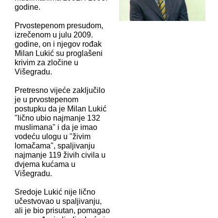
godine.
Prvostepenom presudom,
izrečenom u julu 2009.
godine, on i njegov rođak
Milan Lukić su proglašeni
krivim za zločine u
Višegradu.
Pretresno vijeće zaključilo
je u prvostepenom
postupku da je Milan Lukić
"lično ubio najmanje 132
muslimana" i da je imao
vodeću ulogu u "živim
lomačama", spaljivanju
najmanje 119 živih civila u
dvjema kućama u
Višegradu.
Sredoje Lukić nije lično
učestvovao u spaljivanju,
ali je bio prisutan, pomagao