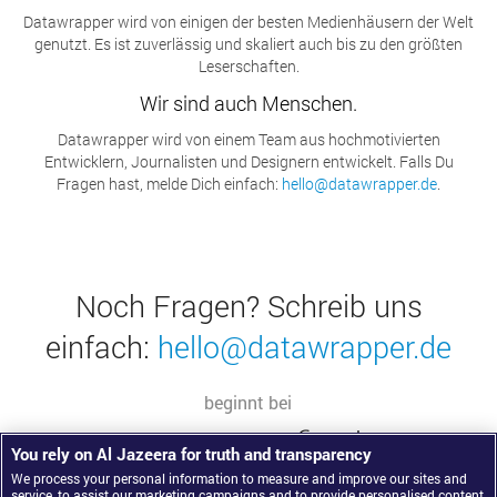
Datawrapper wird von einigen der besten Medienhäusern der Welt
genutzt. Es ist zuverlässig und skaliert auch bis zu den größten
Leserschaften.
Wir sind auch Menschen.
Datawrapper wird von einem Team aus hochmotivierten
Entwicklern, Journalisten und Designern entwickelt. Falls Du
Fragen hast, melde Dich einfach:
hello@datawrapper.de
.
Noch Fragen? Schreib uns
einfach:
hello@datawrapper.de
beginnt bei
Kostenfrei
129
12
€
€
You rely on Al Jazeera for truth and transparency
Datawrapper ist ein
Open Source
Projekt. Unterstützt
Zurück nach oben
We process your personal information to measure and improve our sites and
von der
ABZV (Bildungswerk der Zeitungen)
von
version
1.10.2
pro Monat
pro Monat
Anmelden
service, to assist our marketing campaigns and to provide personalised content