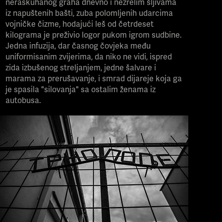
neraskuhanog graha dnevno i nezrelim šljivama
iz napuštenih bašti, zuba polomljenih udarcima
vojničke čizme, hodajući leš od četrdeset
kilograma je preživio logor pukom igrom sudbine.
Jedna infuzija, dar časnog čovjeka među
uniformisanim zvijerima, da niko ne vidi, ispred
zida izbušenog streljanjem, jedne šalvare i
marama za prerušavanje, i smrad dijareje koja ga
je spasila "silovanja" sa ostalim ženama iz
autobusa.