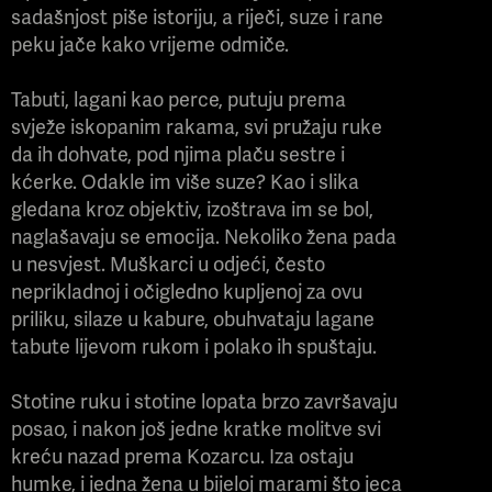
sadašnjost piše istoriju, a riječi, suze i rane
peku jače kako vrijeme odmiče.
Tabuti, lagani kao perce, putuju prema
svježe iskopanim rakama, svi pružaju ruke
da ih dohvate, pod njima plaču sestre i
kćerke. Odakle im više suze? Kao i slika
gledana kroz objektiv, izoštrava im se bol,
naglašavaju se emocija. Nekoliko žena pada
u nesvjest. Muškarci u odjeći, često
neprikladnoj i očigledno kupljenoj za ovu
priliku, silaze u kabure, obuhvataju lagane
tabute lijevom rukom i polako ih spuštaju.
Stotine ruku i stotine lopata brzo završavaju
posao, i nakon još jedne kratke molitve svi
kreću nazad prema Kozarcu. Iza ostaju
humke, i jedna žena u bijeloj marami što jeca