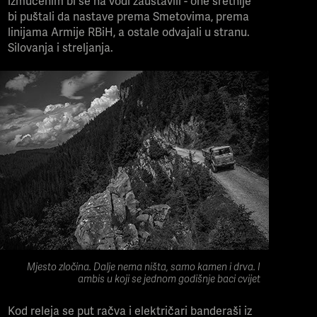
izmučenim bi se na vodi zaustavili - one sretnije
bi puštali da nastave prema Smetovima, prema
linijama Armije RBiH, a ostale odvajali u stranu.
Silovanja i streljanja.
Prema svjedočanstvima, presudama i nađenim
kostima, preko dvije stotine duša je pod
pratnjom interventnog voda prijedorske policije
odvedeno prema Korićanima, da se nikada ne
vrate.
Mjesto zločina. Dalje nema ništa, samo kamen i drva. I
ambis u koji se jednom godišnje baci cvijet
Kod releja se put račva i električari banderaši iz