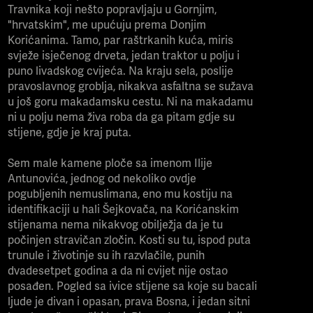
Travnika koji nešto popravljaju u Gornjim,
"hrvatskim", me upućuju prema Donjim
Korićanima. Tamo, par raštrkanih kuća, miris
svježe isječenog drveta, jedan traktor u polju i
puno livadskog cvijeća. Na kraju sela, poslije
pravoslavnog groblja, nikakva asfaltna se sužava
u još goru makadamsku cestu. Ni na makadamu
ni u polju nema živa roba da ga pitam gdje su
stijene, gdje je kraj puta.
Sem male kamene ploče sa imenom Ilije
Antunovića, jednog od nekoliko ovdje
pogubljenih nemuslimana, eno mu kostiju na
identifikaciji u hali Šejkovača, na Korićanskim
stijenama nema nikakvog obilježja da je tu
počinjen stravičan zločin. Kosti su tu, ispod puta
trunule i životinje su ih razvlačile, punih
dvadesetpet godina a da ni cvijet nije ostao
posađen. Pogled sa ivice stijene sa koje su bacali
ljude je divan i opasan, prava Bosna, i jedan sitni