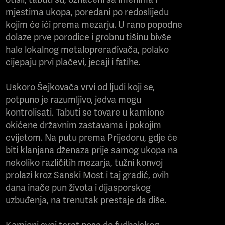
mjestima ukopa, poredani po redoslijedu
kojim će ići prema mezarju. U rano popodne
dolaze prve porodice i grobnu tišinu bivše
hale lokalnog metaloprerađivača, polako
cijepaju prvi plačevi, jecaji i fatihe.
Uskoro Šejkovača vrvi od ljudi koji se,
potpuno je razumljivo, jedva mogu
kontrolisati. Tabuti se tovare u kamione
okićene državnim zastavama i pokojim
cvijetom. Na putu prema Prijedoru, gdje će
biti klanjana dženaza prije samog ukopa na
nekoliko različitih mezarja, tužni konvoj
prolazi kroz Sanski Most i taj gradić, ovih
dana inače pun života i dijasporskog
uzbuđenja, na trenutak prestaje da diše.