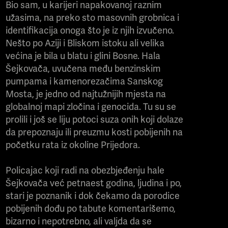
Bio sam, u karijeri napakovanoj raznim
užasima, na preko sto masovnih grobnica i
identifikacija onoga što je iz njih izvučeno.
Nešto po Aziji i Bliskom istoku ali velika
većina je bila u blatu i glini Bosne. Hala
Šejkovača, uvučena među benzinskim
pumpama i kamenorezačima Sanskog
Mosta, je jedno od najtužnijih mjesta na
globalnoj mapi zločina i genocida. Tu su se
prolili i još se liju potoci suza onih koji dolaze
da prepoznaju ili preuzmu kosti pobijenih na
početku rata iz okoline Prijedora.
Policajac koji radi na obezbjeđenju hale
Šejkovača već petnaest godina, ljudina i po,
stari je poznanik i dok čekamo da porodice
pobijenih dođu po tabute komentarišemo,
bizarno i nepotrebno, ali valjda da se