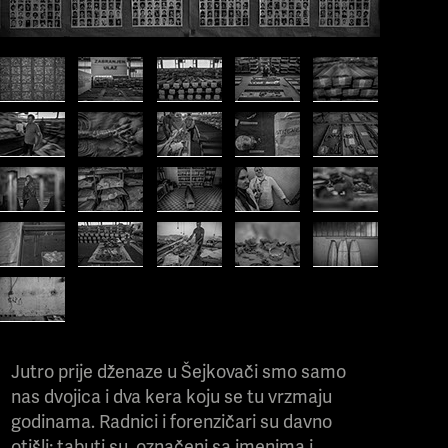
Jutro prije dženaze u Šejkovači smo samo
nas dvojica i dva kera koju se tu vrzmaju
godinama. Radnici i forenzičari su davno
otišli; tabuti su, označeni sa imenima i