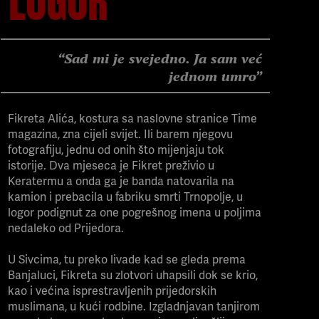
“Sad mi je svejedno. Ja sam već
jednom umro”
Fikreta Alića, kostura sa naslovne stranice Time
magazina, zna cijeli svijet. Ili barem njegovu
fotografiju, jednu od onih što mijenjaju tok
istorije. Dva mjeseca je Fikret preživio u
Keratermu a onda ga je banda natovarila na
kamion i prebacila u fabriku smrti Trnopolje, u
logor podignut za one pogrešnog imena u poljima
nedaleko od Prijedora.
U Sivcima, tu preko livade kad se gleda prema
Banjaluci, Fikreta su zlotvori uhapsili dok se krio,
kao i većina isprestravljenih prijedorskih
muslimana, u kući rodbine. Izgladnjavan tanjirom