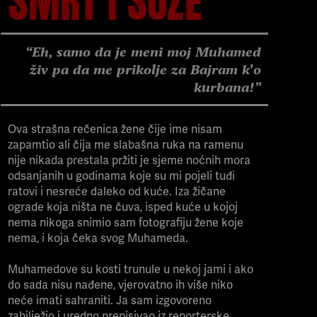
“Eh, samo da je meni moj Muhamed
živ pa da me prikolje za Bajram k'o
kurbana!”
Ova strašna rečenica žene čije ime nisam
zapamtio ali čija me slabašna ruka na ramenu
nije nikada prestala pržiti je sjeme noćnih mora
odsanjanih u godinama koje su mi pojeli tuđi
ratovi i nesreće daleko od kuće. Iza žičane
ograde koja ništa ne čuva, isped kuće u kojoj
nema nikoga snimio sam fotografiju žene koje
nema, i koja čeka svog Muhameda.
Muhamedove su kosti trunule u nekoj jami i ako
do sada nisu nađene, vjerovatno ih više niko
neće imati sahraniti. Ja sam izgovoreno
zabilježio i uredno prepisivao iz reporterske