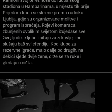
Kamioni svoj teret nose do fudbalskog
stadiona u Hambarinama, u mjestu tik prije
Prijedora kada se skrene prema rudniku
Ljubija, gdje su organizovane molitve i
program ispraćaja. Rojevi komaraca
zbunjenih ovolikim svijetom izujedaše sve
živo, ljudi se ljube i pitaju za zdravlje, i ne
slušaju baš svi efendiju. Kod klupe za
rezervne igrače, malo dalje od drugih, na
dekici sjede dvije žene, drže se za ruke i
gledaju u ništa.