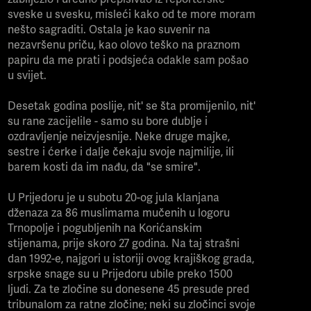
sveske u svesku, misleći kako od te more moram
nešto sagraditi. Ostala je kao suvenir na
nezavršenu priču, kao olovo teško na praznom
papiru da me prati i podsjeća odakle sam pošao
u svijet.
Desetak godina poslije, nit' se šta promijenilo, nit'
su rane zacijelile - samo su bore dublje i
ozdravljenje neizvjesnije. Neke druge majke,
sestre i ćerke i dalje čekaju svoje najmilije, ili
barem kosti da im nađu, da "se smire".
U Prijedoru je u subotu 20-og jula klanjana
dženaza za 86 muslimama mučenih u logoru
Trnopolje i pogubljenih na Korićanskim
stijenama, prije skoro 27 godina. Na taj strašni
dan 1992-e, najgori u istoriji ovog krajiškog grada,
srpske snage su u Prijedoru ubile preko 1500
ljudi. Za te zločine su donesene 45 presude pred
tribunalom za ratne zločine; neki su zločinci svoje